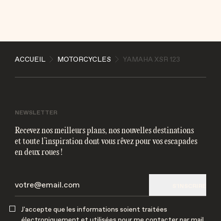
ENVOYER
ACCUEIL
MOTORCYCLES
YAMAHA XSR 123
J'accepte que les informations soient traitées
électroniquement et utilisées pour me contacter par
mail
NEWSLETTER
Recevez nos meilleurs plans, nos nouvelles destinations
et toute l’inspiration dont vous rêvez pour vos escapades
en deux roues !
S'INSCRIRE
J'accepte que les informations soient traitées
électroniquement et utilisées pour me contacter par mail