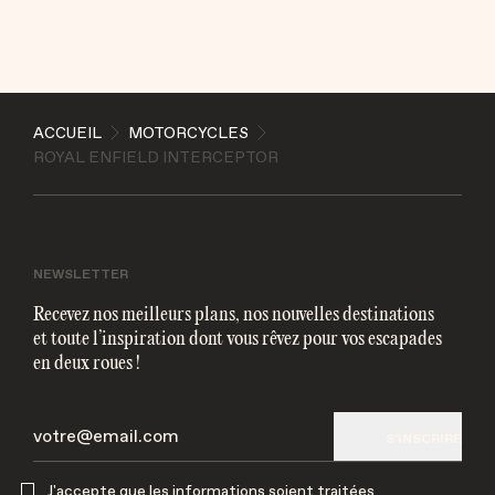
ENVOYER
ACCUEIL
MOTORCYCLES
J'accepte que les informations soient traitées
ROYAL ENFIELD INTERCEPTOR
électroniquement et utilisées pour me contacter par
mail
NEWSLETTER
Recevez nos meilleurs plans, nos nouvelles destinations
et toute l’inspiration dont vous rêvez pour vos escapades
en deux roues !
S'INSCRIRE
J'accepte que les informations soient traitées