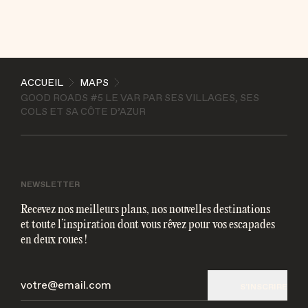
ACCUEIL
MAPS
GOOD ROADS #5 LE VAR PAR SES VILLAGES, SES
COLS ET SA CÔTE D’AZUR
NEWSLETTER
Recevez nos meilleurs plans, nos nouvelles destinations
ENVOYER
et toute l’inspiration dont vous rêvez pour vos escapades
en deux roues !
J'accepte que les informations soient traitées
électroniquement et utilisées pour me contacter par
mail
S'INSCRIRE