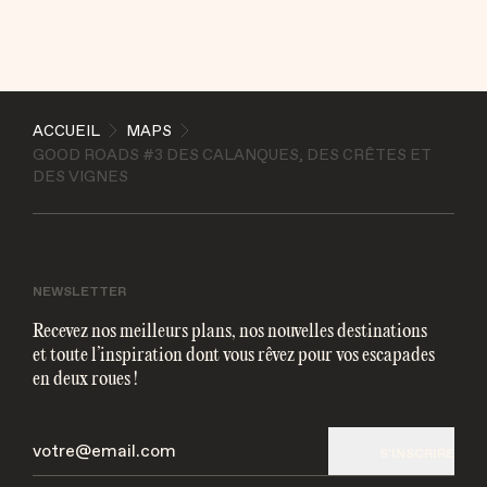
ENVOYER
ACCUEIL
MAPS
GOOD ROADS #3 DES CALANQUES, DES CRÊTES ET
J'accepte que les informations soient traitées
DES VIGNES
électroniquement et utilisées pour me contacter par
mail
NEWSLETTER
Recevez nos meilleurs plans, nos nouvelles destinations
et toute l’inspiration dont vous rêvez pour vos escapades
en deux roues !
S'INSCRIRE