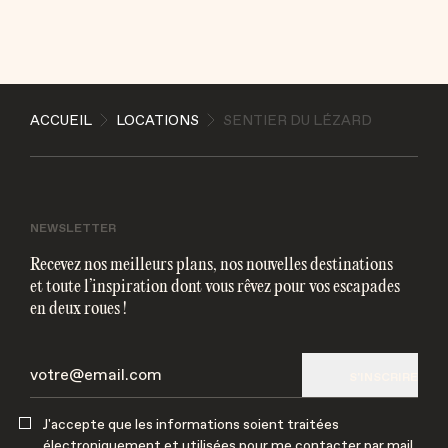
ENVOYER
ACCUEIL
LOCATIONS
SENTIER DU LÉZARD
J'accepte que les informations soient traitées
électroniquement et utilisées pour me contacter par
mail
NEWSLETTER
Recevez nos meilleurs plans, nos nouvelles destinations
et toute l’inspiration dont vous rêvez pour vos escapades
en deux roues !
S'INSCRIRE
J'accepte que les informations soient traitées
électroniquement et utilisées pour me contacter par mail