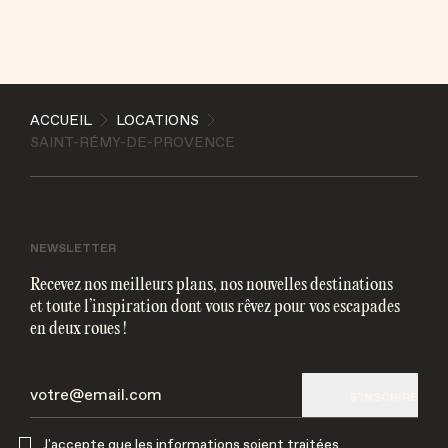
ENVOYER
ACCUEIL
LOCATIONS
J'accepte que les informations soient traitées
SAINT-RÉMY-DE-PROVENCE
électroniquement et utilisées pour me contacter par
mail
NEWSLETTER
Recevez nos meilleurs plans, nos nouvelles destinations
et toute l’inspiration dont vous rêvez pour vos escapades
en deux roues !
S'INSCRIRE
J'accepte que les informations soient traitées