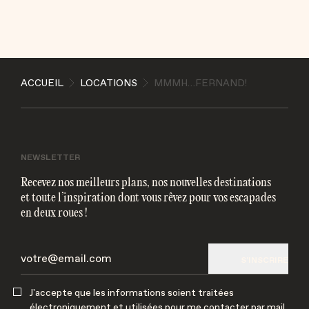
ENVOYER
ACCUEIL
LOCATIONS
MMMH…FERNAND!
J'accepte que les informations soient traitées
électroniquement et utilisées pour me contacter par
mail
NEWSLETTER
Recevez nos meilleurs plans, nos nouvelles destinations
et toute l’inspiration dont vous rêvez pour vos escapades
en deux roues !
S'INSCRIRE
J'accepte que les informations soient traitées
électroniquement et utilisées pour me contacter par mail