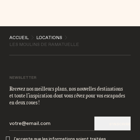
ENVOYER
ACCUEIL
LOCATIONS
J'accepte que les informations soient traitées
LES MOULINS DE RAMATUELLE
électroniquement et utilisées pour me contacter par
mail
NEWSLETTER
Recevez nos meilleurs plans, nos nouvelles destinations
et toute l’inspiration dont vous rêvez pour vos escapades
en deux roues !
S'INSCRIRE
J'accepte que les informations soient traitées