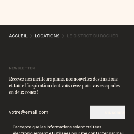
ENVOYER
ACCUEIL
LOCATIONS
LE BISTROT DU ROCHER
J'accepte que les informations soient traitées
électroniquement et utilisées pour me contacter par
mail
NEWSLETTER
Recevez nos meilleurs plans, nos nouvelles destinations
et toute l’inspiration dont vous rêvez pour vos escapades
en deux roues !
S'INSCRIRE
J'accepte que les informations soient traitées
électroniquement et utilisées pour me contacter par mail