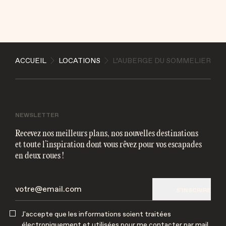
ENVOYER
ACCUEIL
LOCATIONS
L’AUBERGE DU SOMMELIER
J'accepte que les informations soient traitées
électroniquement et utilisées pour me contacter par
mail
NEWSLETTER
Recevez nos meilleurs plans, nos nouvelles destinations
et toute l’inspiration dont vous rêvez pour vos escapades
en deux roues !
S'INSCRIRE
J'accepte que les informations soient traitées
électroniquement et utilisées pour me contacter par mail