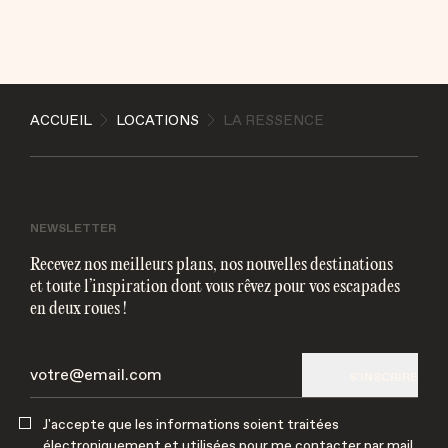
ENVOYER
ACCUEIL
LOCATIONS
LA RESSENCE
J'accepte que les informations soient traitées
électroniquement et utilisées pour me contacter par
mail
NEWSLETTER
Recevez nos meilleurs plans, nos nouvelles destinations
et toute l’inspiration dont vous rêvez pour vos escapades
en deux roues !
S'INSCRIRE
J'accepte que les informations soient traitées
électroniquement et utilisées pour me contacter par mail