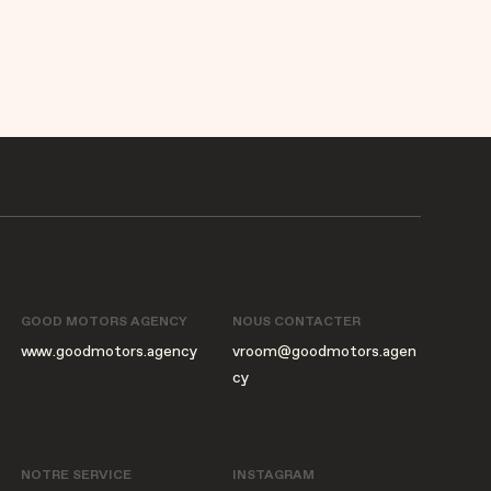
GOOD MOTORS AGENCY
NOUS CONTACTER
www.goodmotors.agency
vroom@goodmotors.agen
cy
NOTRE SERVICE
INSTAGRAM