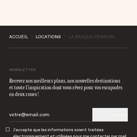
ENVOYER
ACCUEIL
LOCATIONS
LA BASQUE PENSIÓN
J'accepte que les informations soient traitées
électroniquement et utilisées pour me contacter par
mail
NEWSLETTER
Recevez nos meilleurs plans, nos nouvelles destinations
et toute l’inspiration dont vous rêvez pour vos escapades
en deux roues !
S'INSCRIRE
J'accepte que les informations soient traitées
électroniquement et utilisées pour me contacter par mail