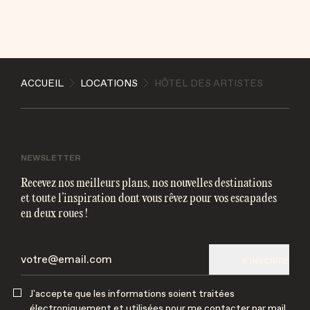
ENVOYER
ACCUEIL
LOCATIONS
HÔTEL DES ARTISTES
J'accepte que les informations soient traitées
électroniquement et utilisées pour me contacter par
mail
NEWSLETTER
Recevez nos meilleurs plans, nos nouvelles destinations
et toute l’inspiration dont vous rêvez pour vos escapades
en deux roues !
S'INSCRIRE
J'accepte que les informations soient traitées
électroniquement et utilisées pour me contacter par mail