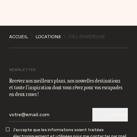
ENVOYER
ACCUEIL
LOCATIONS
CIEL D’ARDÈCHE
J'accepte que les informations soient traitées
électroniquement et utilisées pour me contacter par
mail
NEWSLETTER
Recevez nos meilleurs plans, nos nouvelles destinations
et toute l’inspiration dont vous rêvez pour vos escapades
en deux roues !
S'INSCRIRE
J'accepte que les informations soient traitées
électroniquement et utilisées pour me contacter par mail