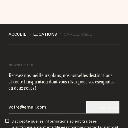
ENVOYER
ACCUEIL
LOCATIONS
CAPELONGUE
J'accepte que les informations soient traitées
électroniquement et utilisées pour me contacter par
mail
NEWSLETTER
Recevez nos meilleurs plans, nos nouvelles destinations
et toute l’inspiration dont vous rêvez pour vos escapades
en deux roues !
S'INSCRIRE
J'accepte que les informations soient traitées
électroniquement et utilisées pour me contacter par mail