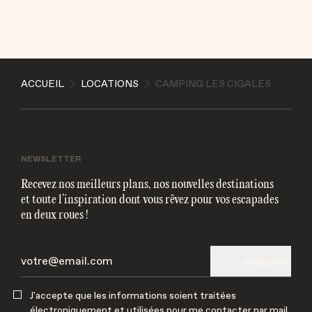
ENVOYER
ACCUEIL
LOCATIONS
CAMPING LES CIGALES
J'accepte que les informations soient traitées
électroniquement et utilisées pour me contacter par
mail
NEWSLETTER
Recevez nos meilleurs plans, nos nouvelles destinations
et toute l’inspiration dont vous rêvez pour vos escapades
en deux roues !
S'INSCRIRE
J'accepte que les informations soient traitées
électroniquement et utilisées pour me contacter par mail