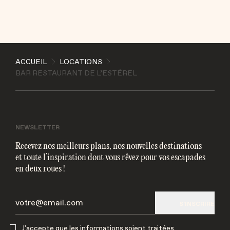
ENVOYER
ACCUEIL
LOCATIONS
J'accepte que les informations soient traitées
BAR RESTAURANT DE L’ESTÉREL
électroniquement et utilisées pour me contacter par
mail
NEWSLETTER
Recevez nos meilleurs plans, nos nouvelles destinations
et toute l’inspiration dont vous rêvez pour vos escapades
en deux roues !
S'INSCRIRE
J'accepte que les informations soient traitées