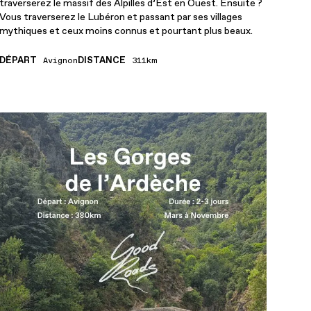
traverserez le massif des Alpilles d’Est en Ouest. Ensuite ?
Vous traverserez le Lubéron et passant par ses villages
mythiques et ceux moins connus et pourtant plus beaux.
DÉPART
DISTANCE
Avignon
311km