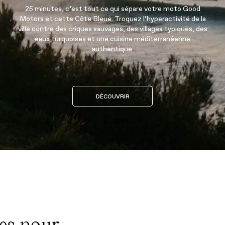
25 minutes, c’est tout ce qui sépare votre moto Good
Motors et cette Côte Bleue. Troquez l’hyperactivité de la
ville contre des criques sauvages, des villages typiques, des
eaux turquoises et une cuisine méditerranéenne
authentique.
DÉCOUVRIR