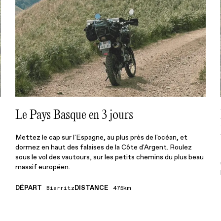
ENVOYER
J'accepte que les informations soient traitées
électroniquement et utilisées pour me contacter par mail
Le Pays Basque en 3 jours
Mettez le cap sur l'Espagne, au plus près de l'océan, et
dormez en haut des falaises de la Côte d'Argent. Roulez
sous le vol des vautours, sur les petits chemins du plus beau
massif européen.
DÉPART
DISTANCE
Biarritz
475km