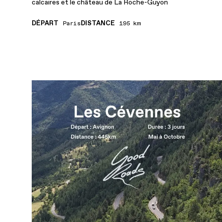
calcaires et le château de La Roche-Guyon
DÉPART
DISTANCE
Paris
195 km