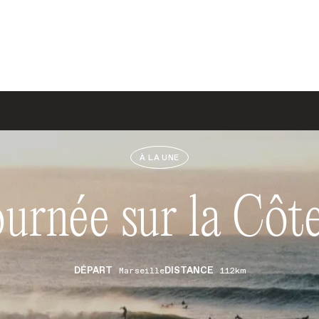
À LA UNE
urnée sur la Côt
DÉPART
DISTANCE
Marseille
112km